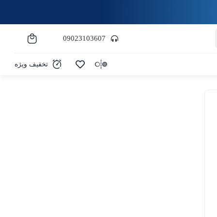
09023103607
تخفیف ویژه