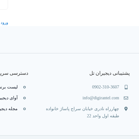
ورود
پشتیبانی دیجیران تل
دسترسی سریع
0902-310-3607
لیست برند
info@digirantel.com
آوای دیجیر
چهارراه نادری خیابان سراج پاساژ خانواده
مجله دیجی
طبقه اول واحد 22