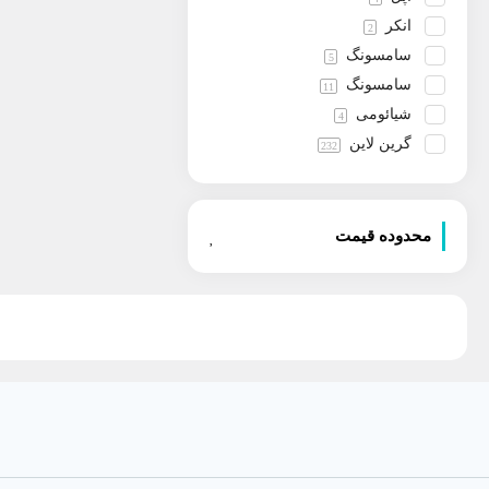
انکر
2
سامسونگ
5
سامسونگ
11
شیائومی
4
گرین لاین
232
نوکیا
70
هوپ
4
محدوده قیمت