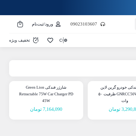
09023103607
ورود/ثبت‌نام
تخفیف ویژه
دکی خودرو گرین لاین
شارژر فندکی Green Lion
مدل GNRCC50WBK ظرفیت ۵۰
Retractable 75W Car Charger PD
وات
45W
3,290,
تومان
7,164,090
تومان