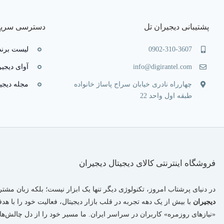
پشتیبانی دیجیران تل
دسترسی سریع
0902-310-3607
لیست برند
info@digirantel.com
آوای دیجیر
چهارراه نادری خیابان سراج پاساژ خانواده
مجله دیجی
طبقه اول واحد 22
فروشگاه اینترنتی کالای دیجیتال دیجیران
در دنیای پرشتاب امروز، تکنولوژی دیگر تنها یک ابزار نیست؛ بلکه زبان مشت
دیجیران
با بیش از یک دهه تجربه در قلب بازار دیجیتال، فعالیت خود را با ه
«نیازهای روزمره» کاربران در سراسر ایران. ما مسیر خود را از دل چالش‌های