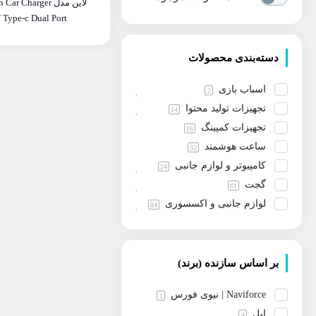
لاین مدل r Charger
موجود نیست!
 Type-c Dual Port
دسته‌بندی محصولات
اسباب بازی
2
تجهیزات تولید محتوا
14
تجهیزات کمپینگ
16
ساعت هوشمند
32
کامپیوتر و لوازم جانبی
24
گجت
61
لوازم جانبی و اکسسوری
84
لوازم خانه و آشپزخانه
3
لوازم شخصی و بهداشتی
13
مد و پوشاک
بر اساس سازنده (برند)
1
موبایل ساده
179
Naviforce | نیوی فورس
1
هندزفری و هدفون
44
اپل
4