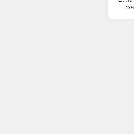
Green Lion Ca
50 W