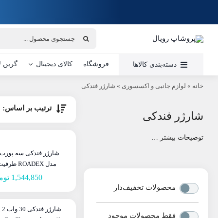
Ski
t
conten
جستجو
برای:
فروشگاه
کالای دیجیتال
گرین ل
دسته‌بندی کالاها
خانه
»
لوازم جانبی و اکسسوری
»
شارژر فندکی
ترتیب بر اساس:
شارژر فندکی
توضیحات بیشتر …
شارژر فندکی سه پورت گ
مدل ROADEX ظرفیت ۸۰ وات
1,544,850
توم
محصولات تخفیف‌دار
شا
فقط محصولات موجود