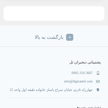
2,510,000 تومان.
3,294,000 تومان
بود.
بازگشت به بالا
پشتیبانی دیجیران تل
0902-310-3607
info@digirantel.com
چهارراه نادری خیابان سراج پاساژ خانواده طبقه اول واحد 22
دسترسی سریع