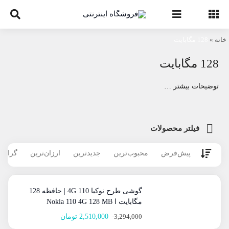
Ski
t
conten
خانه
»
128 مگابایت
128 مگابایت
توضیحات بیشتر …
فیلتر محصولات
پیش‌فرض
محبوب‌ترین
جدیدترین
ارزان‌ترین
گران‌ت
گوشی طرح نوکیا 110 4G | حافظه 128
مگابایت ا Nokia 110 4G 128 MB
3,294,000
2,510,000
تومان
قیمت
قیمت
فعلی:
اصلی: