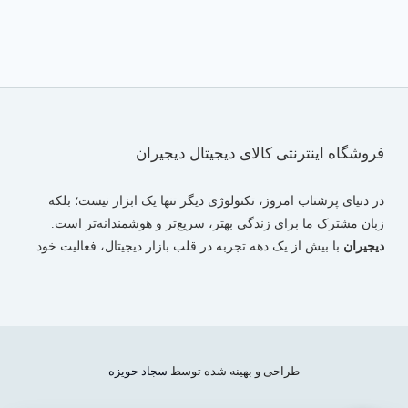
فروشگاه اینترنتی کالای دیجیتال دیجیران
در دنیای پرشتاب امروز، تکنولوژی دیگر تنها یک ابزار نیست؛ بلکه
زبان مشترک ما برای زندگی بهتر، سریع‌تر و هوشمندانه‌تر است.
دیجیران
با بیش از یک دهه تجربه در قلب بازار دیجیتال، فعالیت خود
را با هدفی بزرگ آغاز کرد: ایجاد پلی استوار میان «تخصص فنی» و
«نیازهای روزمره» کاربران در سراسر ایران. ما مسیر خود را از دل
چالش‌های دنیای دیجیتال آغاز کردیم تا امروز به عنوان یک مرجع
تخصصی، پاسخگوی اعتماد شما باشیم.
طراحی و بهینه شده توسط
سجاد حویزه
فروشگاه اینترنتی دیجیران (DigiranTel) تجلی شعار
«آموزش،
مقایسه و خرید مطمئن»
است. ما معتقدیم که هر کاربر شایسته