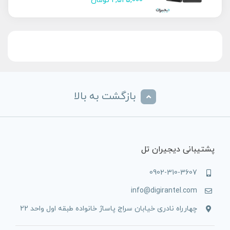
2,525,000
تومان
بازگشت به بالا
پشتیبانی دیجیران تل
0902-310-3607
info@digirantel.com
چهارراه نادری خیابان سراج پاساژ خانواده طبقه اول واحد 22