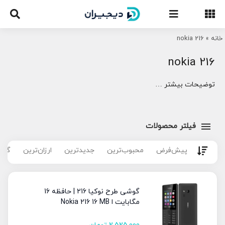
Ski
t
conten
خانه
»
nokia 216
nokia 216
توضیحات بیشتر …
فیلتر محصولات
پیش‌فرض
محبوب‌ترین
جدیدترین
ارزان‌ترین
گران
گوشی طرح نوکیا 216 | حافظه 16
مگابایت ا Nokia 216 16 MB