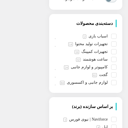
دسته‌بندی محصولات
اسباب بازی
2
تجهیزات تولید محتوا
14
تجهیزات کمپینگ
16
ساعت هوشمند
32
کامپیوتر و لوازم جانبی
24
گجت
61
لوازم جانبی و اکسسوری
84
لوازم خانه و آشپزخانه
3
لوازم شخصی و بهداشتی
13
مد و پوشاک
بر اساس سازنده (برند)
1
موبایل ساده
179
Naviforce | نیوی فورس
1
هندزفری و هدفون
44
اپل
4