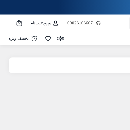
09023103607
ورود/ثبت‌نام
تخفیف ویژه