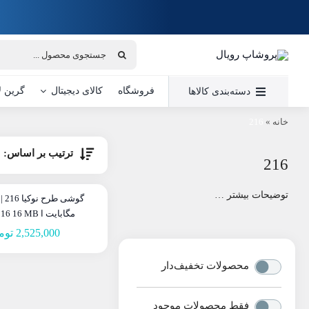
Ski
t
conten
جستجو
برای:
فروشگاه
کالای دیجیتال
گرین ل
دسته‌بندی کالاها
خانه
»
216
ترتیب بر اساس:
216
توضیحات بیشتر …
مگابایت ا Nokia 216 16 MB
2,525,000
توم
محصولات تخفیف‌دار
فقط محصولات موجود