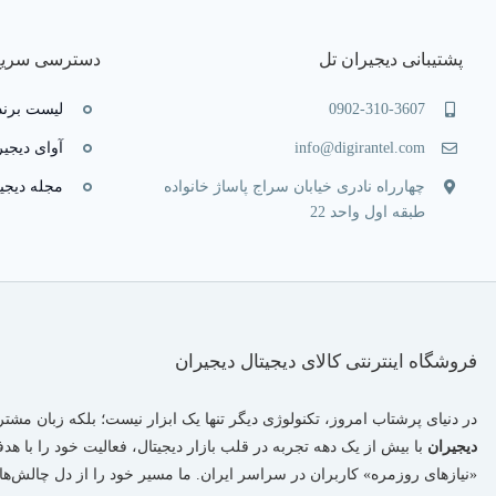
پشتیبانی دیجیران تل
دسترسی سریع
0902-310-3607
لیست برند
info@digirantel.com
آوای دیجیر
چهارراه نادری خیابان سراج پاساژ خانواده
مجله دیجی
طبقه اول واحد 22
فروشگاه اینترنتی کالای دیجیتال دیجیران
در دنیای پرشتاب امروز، تکنولوژی دیگر تنها یک ابزار نیست؛ بلکه زبان مشت
دیجیران
با بیش از یک دهه تجربه در قلب بازار دیجیتال، فعالیت خود را با ه
«نیازهای روزمره» کاربران در سراسر ایران. ما مسیر خود را از دل چالش‌های