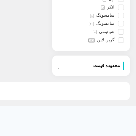
انکر
2
سامسونگ
5
سامسونگ
11
شیائومی
4
گرین لاین
232
نوکیا
70
هوپ
4
محدوده قیمت