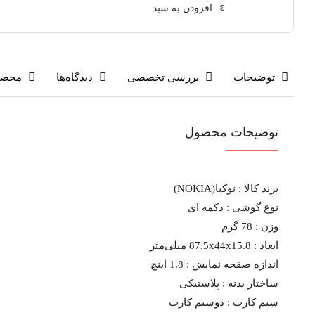
فعلی:
اصلی:
افزودن به سبد
2,890,000 تومان.
3,590,000 تومان
بود.
توضیحات
بررسی تخصصی
دیدگاه‌ها
محصو
توضیحات محصول
برند کالا :
نوکیا(NOKIA)
نوع گوشی :
دکمه ای
وزن :
78 گرم
ابعاد :
87.5x44x15.8 میلی‌متر
اندازه صفحه نمایش :
1.8 اینچ
ساختار بدنه :
پلاستیکی
سیم کارت :
دوسیم کارت