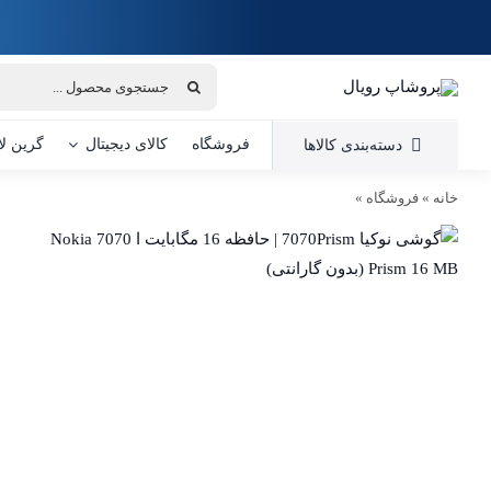
Ski
t
conten
جستجو
برای:
فروشگاه
کالای دیجیتال
گرین لا
دسته‌بندی کالاها
خانه
»
فروشگاه
»
گوشی نوکیا 7070Prism | حافظه 16 مگابایت ا Nokia 7070 Prism 16 MB (بدون گارانتی)