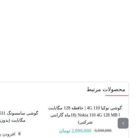
محصولات مرتبط
گوشی نوکیا 110 4G | حافظه 128 مگابایت
19% تخفیف
موجود نیست!
ا Nokia 110 4G 128 MB (18ماه گارانتی
مگابایت (بدون 
شرکتی)
3,590,000
2,890,000
تومان
قیمت
قیمت
افزودن ب