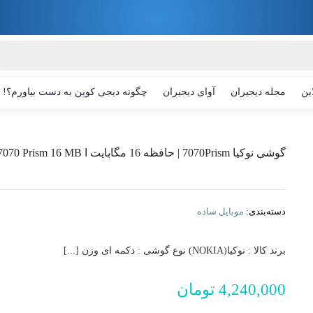
ین
مجله دیجیران
آوای دیجیران
چگونه دیجی کوین به دست بیاورم؟!
گوشی نوکیا 7070Prism | حافظه 16 مگابایت ا Nokia 7070 Prism 16 MB (بدون گارانتی)
دسته‌بندی:
موبایل ساده
برند کالا : نوکیا(NOKIA) نوع گوشی : دکمه ای وزن [...]
افزودن به
4,240,000
تومان