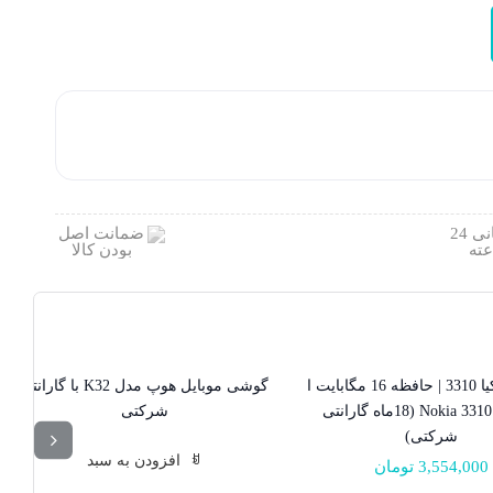
گوشی نوکیا 3310 | حافظه 16 مگابایت ا
گوشی موبایل هوپ مدل K32 با گارانتی
Nokia 3310 16 MB (18ماه گارانتی
شرکتی
شرکتی)
افزودن به سبد
3,554,000
تومان