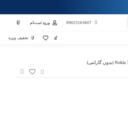
09023103607
ورود/ثبت‌نام
تخفیف ویژه
 سبد