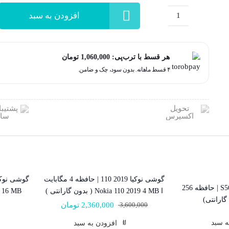
گوشی
نوکیا
7070Prism
هر قسط با ترب‌پی:
1,060,000
تومان
|
۴ قسط ماهانه. بدون سود، چک و ضامن.
حافظه
16
مگابایت
ا
Nokia
7070
Prism
16
گوشی نوکیا 2019 110 | حافظه 4 مگابایت
34% تخفیف
MB
گوشی سامسونگ S5611 | حافظه 256
ا Nokia 110 2019 4 MB ( بدون گارانتی )
گارانتی)
(بدون
3,600,000
2,360,000
تومان
قیمت
قیمت
گارانتی)
فعلی:
اصلی:
ه سبد
افزودن به سبد
2,360,000 تومان.
3,600,000 تومان
عدد