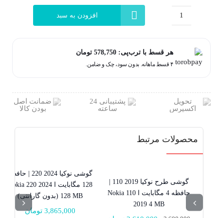
2,315,000 تومان.
3,850,000 تومان
بود.
افزودن به سبد
گوشی
نوکیا
2023
هر قسط با ترب‌پی:
578,750
تومان
106
۴ قسط ماهانه. بدون سود، چک و ضامن.
|
حافظه
4
مگابایت
ا
محصولات مرتبط
Nokia
106
2023
گوشی نوکیا 2024 220 | حافظه
4
28% تخفیف
گوشی طرح نوکیا 2019 110 |
128 مگابایت ا Nokia 220 2024
MB
حافظه 4 مگابایت ا Nokia 110
128 MB (بدون گارانتی)
2019 4 MB
(18
3,865,000
تومان