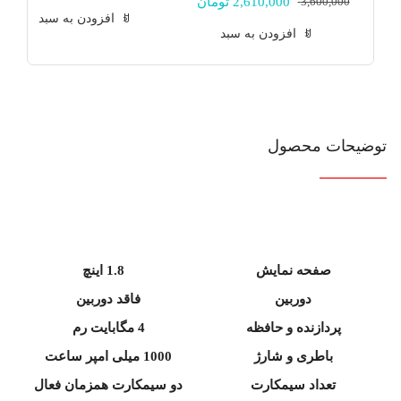
ماه
3,600,000
2,610,000
تومان
قیمت
قیمت
افزودن به سبد
گارانتی
فعلی:
اصلی:
افزودن به سبد
2,610,000 تومان.
3,600,000 تومان
شرکتی)
بود.
عدد
توضیحات محصول
صفحه نمایش
1.8 اینچ
دوربین
فاقد دوربین
پردازنده و حافظه
4 مگابایت رم
باطری و شارژ
1000 میلی امپر ساعت
تعداد سیمکارت
دو سیمکارت همزمان فعال