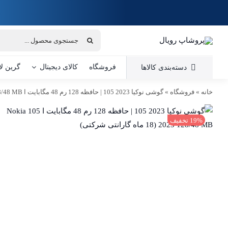
Ski
t
conten
جستجو
برای:
فروشگاه
کالای دیجیتال
گرین لا
دسته‌بندی کالاها
خانه
»
فروشگاه
»
گوشی نوکیا 2023 105 | حافظه 128 رم 48 مگابایت ا Nokia 105 2023 128/48 MB (18 ماه گارانتی شرکتی)
19% تخفیف