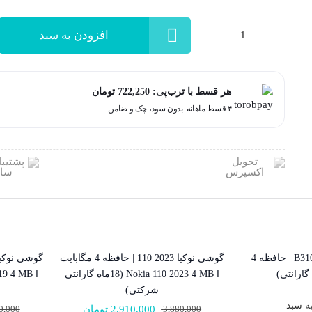
2,889,000 تومان.
3,550,000 تومان
بود.
گوشی
نوکیا
2023
هر قسط با ترب‌پی:
722,250
تومان
105
۴ قسط ماهانه. بدون سود، چک و ضامن.
|
حافظه
128
رم
48
مگابایت
ا
Nokia
گوشی سامسونگ B310E | حافظه 4
گوشی نوکیا 2023 110 | حافظه 4 مگابایت
25% تخفیف
25% تخفیف
105
گارانتی)
ا Nokia 110 2023 4 MB (18ماه گارانتی
2023
شرکتی)
ه سبد
128/48
3,880,000
2,910,000
تومان
0,000