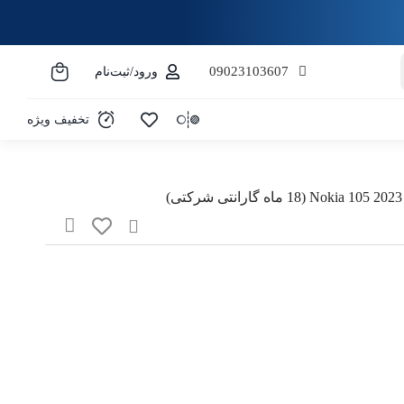
09023103607
ورود/ثبت‌نام
تخفیف ویژه
 سبد