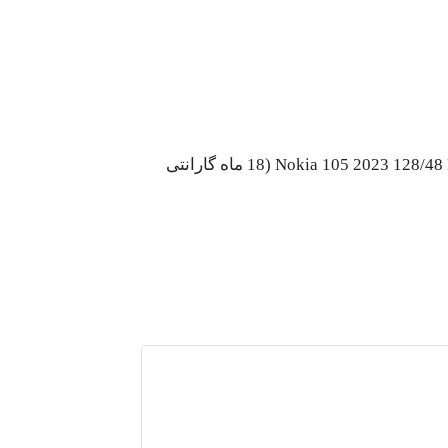
اولین نفری باشید که دیدگاهی را ارسال می کنید برای “گوشی نوکیا 2023 105 | حافظه 128 رم 48 مگابایت ا Nokia 105 2023 128/48 MB (18 ماه گارانتی