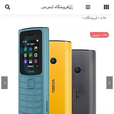
Ski
t
conten
خانه
»
فروشگاه
»
گوشی نوکیا 110 4G | حافظه 128 مگابایت ا Nokia 110
4G 128 MB (18ماه گارانتی شرکتی)
19% تخفیف