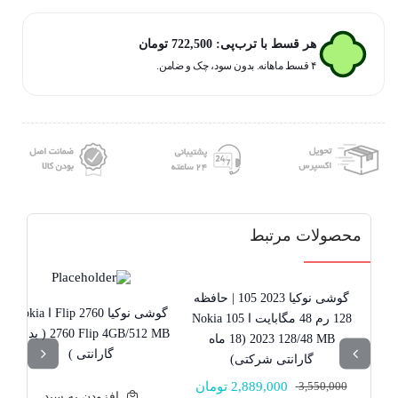
نوکیا
110
هر قسط با ترب‌پی:
722,500
تومان
4G
۴ قسط ماهانه. بدون سود، چک و ضامن.
|
حافظه
128
مگابایت
ا
Nokia
110
محصولات مرتبط
4G
128
MB
گوشی نوکیا 2023 105 | حافظه
19% تخفیف
موجود نیست!
گوشی نوکیا 2760 Flip ا Nokia
(18ماه
128 رم 48 مگابایت ا Nokia 105
2760 Flip 4GB/512 MB ( بدون
2023 128/48 MB (18 ماه
گارانتی
گارانتی )
گارانتی شرکتی)
شرکتی)
3,550,000
2,889,000
تومان
عدد
قیمت
قیمت
افزودن به سبد