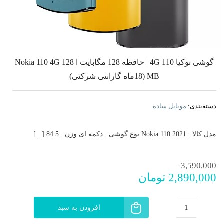
گوشی نوکیا 110 4G | حافظه 128 مگابایت ا Nokia 110 4G 128
MB (18ماه گارانتی شرکتی)
دسته‌بندی:
موبایل ساده
مدل کالا : Nokia 110 2021 نوع گوشی : دکمه ای وزن : 84.5 [...]
قیمت
قیمت
3,590,000
2,890,000
تومان
فعلی:
اصلی:
2,890,000 تومان.
3,590,000 تومان
بود.
افزودن به سبد
گوشی