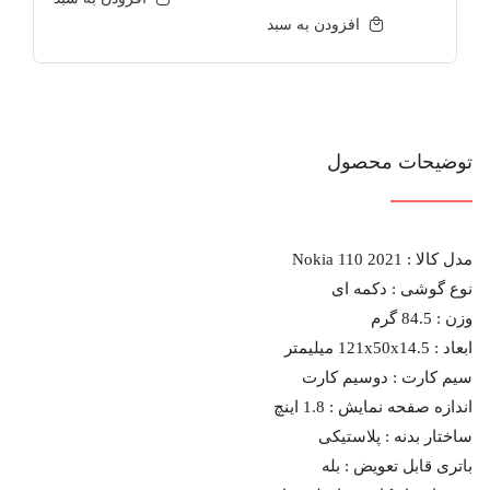
فعلی:
اصلی:
افزودن به سبد
2,889,000 تومان.
3,550,000 تومان
بود.
توضیحات محصول
مدل کالا : Nokia 110 2021
نوع گوشی :
دکمه ای
وزن :
84.5 گرم
ابعاد :
121x50x14.5 میلیمتر
سیم کارت :
دوسیم کارت
اندازه صفحه نمایش :
1.8 اینچ
ساختار بدنه :
پلاستیکی
باتری قابل تعویض :
بله