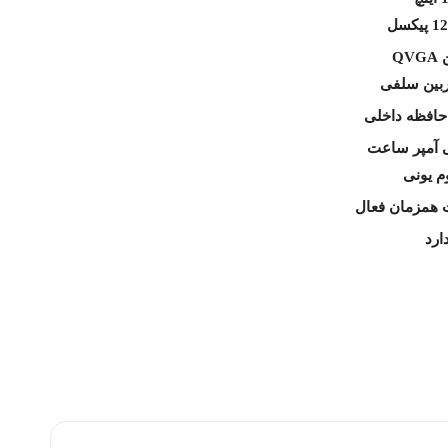
کسل
QV
ربین سلفی
وم یونی
 همزمان فعال
ارد