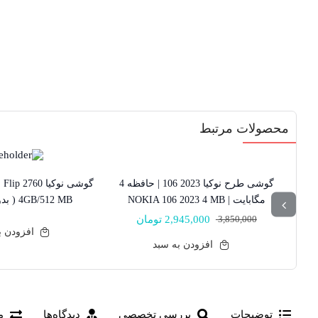
محصولات مرتبط
24% تخفیف
موجود نیست!
گوشی طرح نوکیا 2023 106 | حافظه 4
مگابایت | NOKIA 106 2023 4 MB
4GB/512 MB ( بدون گارانتی )
3,850,000
2,945,000
تومان
قیمت
قیمت
افزودن ب
فعلی:
اصلی:
افزودن به سبد
2,945,000 تومان.
3,850,000 تومان
بود.
توضیحات
بررسی تخصصی
دیدگاه‌ها
م