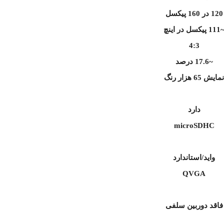
120 در 160 پیکسل
 پیکسل در اینچ
4:3
~17.6 درصد
مایش 65 هزار رنگ
دارد
microSDHC
واید/استاندارد
QVGA
فاقد دوربین سلفی