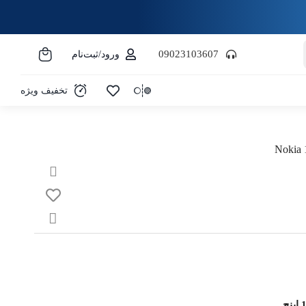
09023103607
ورود/ثبت‌نام
تخفیف ویژه
نچ