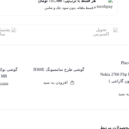
هر قسط با ترب‌پی:
737,500
تومان
2023
۴ قسط ماهانه. بدون سود، چک و ضامن.
110
|
حافظه
4
مگابایت
ا
Nokia
110
گوشی طرح سامسونگ B360E
24% تخفیف
2023
گوشی نوکیا 2760 Flip ا Nokia 2760 Flip
MB (18ماه گارانتی شرکتی)
4
افزودن به سبد
0,000
قیمت
قیمت
MB
فعلی:
اصلی
ه سبد
,020,000
عدد
بود.
حصولات مرتبط