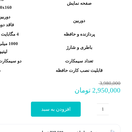
صفحه نمایش
120x160 پی
دوربین GA
دوربین
فاقد دو
پردازنده و حافظه
4 مگابایت حافظه داخلی
1000 میلی آمپر ساعت
باطری و شارژ
لیتی
تعداد سیمکارت
دو سیمکارت
افزودن به سبد
قابلیت نصب کارت حافظه
د
قیمت
قیمت
3,980,000
2,950,000
تومان
فعلی:
اصلی:
2,950,000 تومان.
3,980,000 تومان
بود.
گوشی
طرح
نوکیا