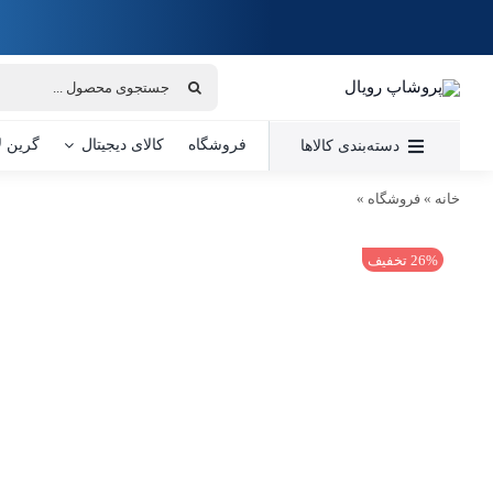
Ski
t
conten
جستجو
برای:
فروشگاه
کالای دیجیتال
گرین ل
دسته‌بندی کالاها
خانه
»
فروشگاه
»
گوشی طرح نوکیا 2023 110 | حافظه 4 مگابایت ا Nokia 110 2023 4 MB
26% تخفیف