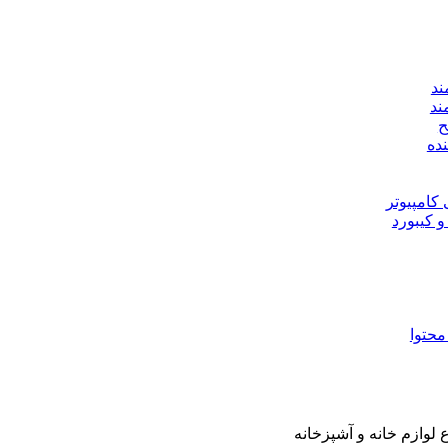
ند
ند
ح
ده
 کامپیوتر
کیبورد
محتوا
لوازم خانه و آشپزخانه