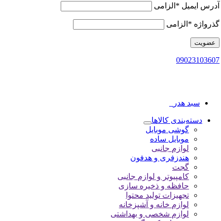
آدرس ایمیل
*
الزامی
گذرواژه
*
الزامی
عضویت
09023103607
سبد هدر
0
دسته‌بندی کالاها
گوشی موبایل
موبایل ساده
لوازم جانبی
هندزفری و هدفون
گجت
کامپیوتر و لوازم جانبی
حافظه و ذخیره سازی
تجهیزات تولید محتوا
لوازم خانه و آشپزخانه
لوازم شخصی و بهداشتی