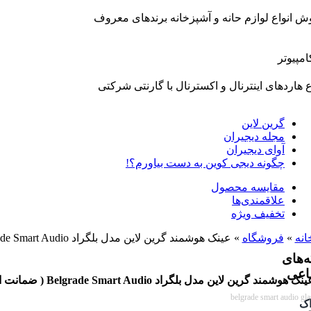
انواع لوازم حانه و آشپزخانه برندهای معروف
امپیوتر
هاردهای اینترنال و اکسترنال با گارنتی شرکتی
گرین لاین
مجله دیجیران
آوای دیجیران
چگونه دیجی کوین به دست بیاورم؟!
مقایسه محصول
علاقمندی‌ها
تخفیف ویژه
انه
»
فروشگاه
»
عینک هوشمند گرین لاین مدل بلگراد Belgrade Smart Audio ( ضمانت اصالت – گارانتی طلایی تعویض )
‌های
اعی
ک هوشمند گرین لاین مدل بلگراد Belgrade Smart Audio ( ضمانت اصالت – گارانتی طلایی تعویض )
belgrade smart audio gla
اک