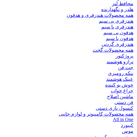
محافظ لنز
هلدر و نگهدارنده
همه محصولات هندزفری و هدفون
هندزفری بی سیم
هندزفری با سیم
هدفون بی سیم
هدفون با سیم
هندزفری گردنی
همه محصولات گجت
پروژکتور
ترازو هوشمند
جت فن
پنکه رومیزی
عینک هوشمند
خوش بو کننده
چراغ خواب
ماشین اصلاح
فن دستی
کنسول بازی دستی
همه محصولات کامپیوتر و لوازم جانبی
All in One
کیبورد
موس
ست موس و کیبورد