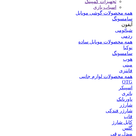
تجهیزات کمپینگ
اسباب بازی
همه محصولات گوشی موبایل
سامسونگ
آیفون
شیائومی
ردمی
همه محصولات موبایل ساده
نوکیا
سامسونگ
هوپ
مینی
فانتزی
همه محصولات لوازم جانبی
OTG
اسپیکر
باتری
پاوربانک
شارژر
شارژر فندکی
قاب
کابل شارژ
گلس
مبدل برقی