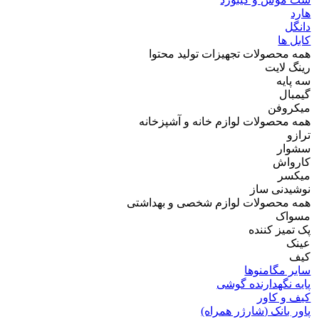
هارد
دانگل
کابل ها
همه محصولات تجهیزات تولید محتوا
رینگ لایت
سه پایه
گیمبال
میکروفن
همه محصولات لوازم خانه و آشپزخانه
ترازو
سشوار
کارواش
میکسر
نوشیدنی ساز
همه محصولات لوازم شخصی و بهداشتی
مسواک
پک تمیز کننده
عینک
کیف
سایر مگامنوها
پایه نگهدارنده گوشی
کیف و کاور
پاور بانک (شارژر همراه)